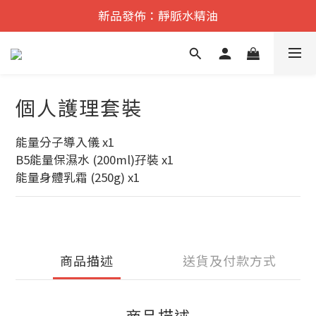
遠紅外舒痛·理療    香港No.1
新品發佈：靜脈水精油
遠紅外舒痛·理療    香港No.1
個人護理套裝
能量分子導入儀 x1
B5能量保濕水 (200ml)孖裝 x1
能量身體乳霜 (250g) x1
商品描述
送貨及付款方式
商品描述