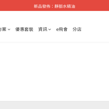
遠紅外舒痛·理療    香港No.1
新品發佈：靜脈水精油
遠紅外舒痛·理療    香港No.1
方案
優惠套裝
資訊
e飛會
分店