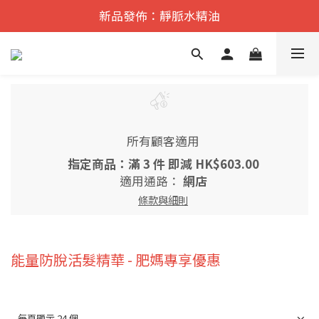
遠紅外舒痛·理療    香港No.1
新品發佈：靜脈水精油
遠紅外舒痛·理療    香港No.1
所有顧客適用
指定商品：滿 3 件 即減 HK$603.00
適用通路：
網店
條款與細則
能量防脫活髮精華 - 肥媽專享優惠
每頁顯示 24 個