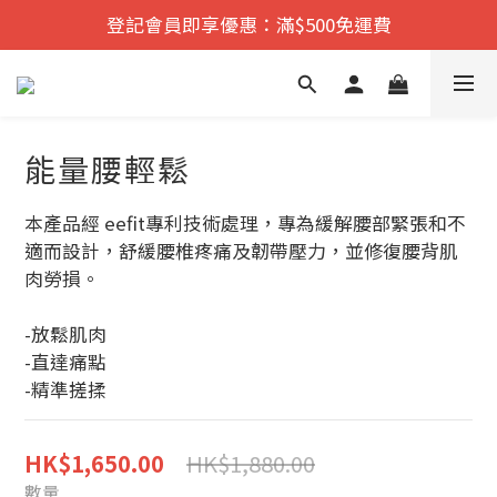
登記會員即享優惠：滿$500免運費
遠紅外舒痛·理療    香港No.1
新品發佈：靜脈水精油
遠紅外舒痛·理療    香港No.1
能量腰輕鬆
本產品經 eefit專利技術處理，專為緩解腰部緊張和不
適而設計，舒緩腰椎疼痛及韌帶壓力，並修復腰背肌
肉勞損。
-放鬆肌肉
-直達痛點
-精準搓揉
HK$1,880.00
HK$1,650.00
數量