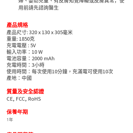
婦、嬰幼兒童、有皮膚知覺障礙或皮膚異常
，使
用前請先
諮詢醫生
產品規格
: 320 x 130 x 305
產品尺寸
毫米
: 1850
重量
克
: 5V
充電電壓
10 W
輸入功率：
2000 mAh
電池容量：
3
充電時間：
小時
10
10
使用時間：每次使用
分鐘，充滿電可使用
次
產地：中國
質量及安全認證
CE, FCC, RoHS
保養年期
1年