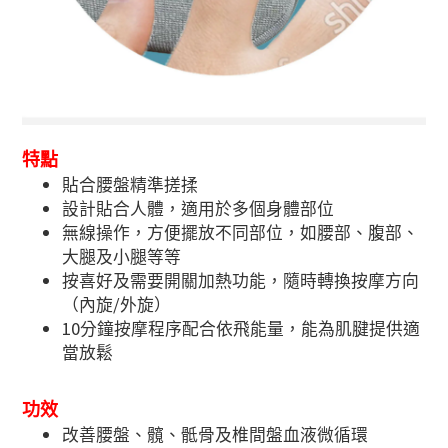
特點
貼合腰盤精準搓揉
設計貼合人體，適用於多個身體部位
無線操作，方便擺放不同部位，如腰部、腹部、
大腿及小腿等等
按喜好及需要開關加熱功能，隨時轉換按摩方向
/
（內旋
外旋）
10
分鐘按摩程序配合依飛能量，能為肌腱提供適
當放鬆
功效
改善腰盤、髖、骶骨及椎間盤血液微循環