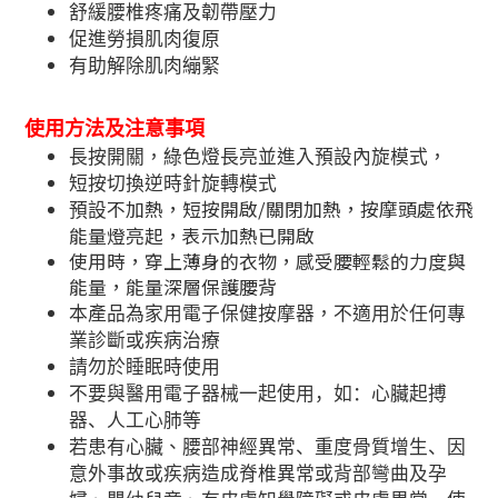
舒緩腰椎疼痛及韌帶壓力
促進勞損肌肉復原
有助解除肌肉繃緊
使用方法及注意事項
長按開關，綠色燈長亮並進入預設內旋模式，
短按切換逆時針旋轉模式
不加熱，短按開啟
/
關閉加熱，按摩頭處依飛
預設
能量燈亮起，表示加熱已開啟
使用時，穿上薄身的衣物，感受腰輕鬆的力度與
能量，能量深層保護腰背
本產品為家用電子保健按摩器，不適用於任何專
業診斷或疾病治療
請勿於睡眠時使用
不要與醫用電子器械一起使用
，如：
心臟起搏
器
、
人工心肺
等
若患有
心臟、腰部神經異常
、
重度骨質增生
、
因
意外事故或疾病造成脊椎異常或背部彎曲
及
孕