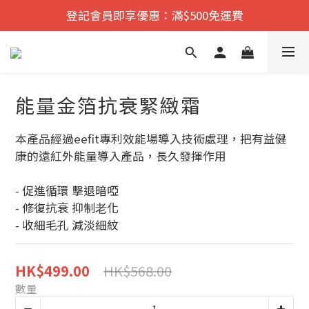
遠紅外舒痛·理療    香港No.1
新品發佈：靜脈水精油
遠紅外舒痛·理療    香港No.1
能量金箔抗衰緊緻霜
本產品經過eefit專利效能場導入技術處理，把有益健
康的遠紅外能量導入產品，長久發揮作用
- 促進循環 擊退暗啞
- 修復抗衰 抑制⽼化
- 收細毛孔 減淡細紋
HK$568.00
HK$499.00
數量