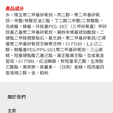
產品成分
水，環五聚二甲基矽氧烷，丙二醇，聚二甲基矽氧
烷，辛酸/癸酸甘油三酯，丁二醇二辛酸/二癸酸酯，
合成蠟，蜂蠟，月桂基PEG- 10三（三甲矽氧基）甲矽
烷基乙基聚二甲基矽氧烷，澱粉辛烯基琥珀酸鋁，二
硬脂二甲銨鋰蒙脫石，氯化鈉，聚二甲基矽氧烷/乙烯
基聚二甲基矽氧烷交聯聚合物，CI 77163，1,2-己二
醇，鯨蠟基PEG/PPG-10/1聚二甲基矽氧烷，三山嵛
精，羥基硬脂酸乙基己酯，異壬酸異壬酯，合成氟金
雲母，CI 77891，紅沒藥醇，對羥基苯乙酮，生育酚
乙酸酯，黃原膠，尿囊素，（日用）香精，羥丙基四
氫吡喃三醇，金、鉑粉
關於我們
主頁