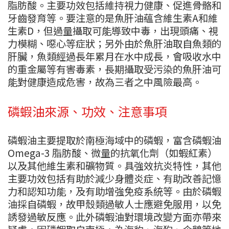
脂肪酸。主要功效包括維持視力健康、促進骨骼和
牙齒發育等。要注意的是魚肝油蘊含維生素A和維
生素D，但過量攝取可能導致中毒，出現頭痛、視
力模糊、噁心等症狀；另外由於魚肝油取自魚類的
肝臟，魚類經過長年累月在水中成長，會吸收水中
的重金屬等有害毒素，長期攝取受污染的魚肝油可
能對健康造成危害，故為三者之中風險最高。
磷蝦油來源、功效、注意事項
磷蝦油主要提取於南極海域中的磷蝦，富含磷蝦油
Omega-3 脂肪酸、微量的抗氧化劑（如蝦紅素）
以及其他維生素和礦物質。具強效抗炎特性，其他
主要功效包括有助於減少身體炎症、有助改善記憶
力和認知功能，及有助增強免疫系統等。由於磷蝦
油採自磷蝦，故甲殼類過敏人士應避免服用，以免
誘發過敏反應。此外磷蝦油對環境改變方面亦帶來