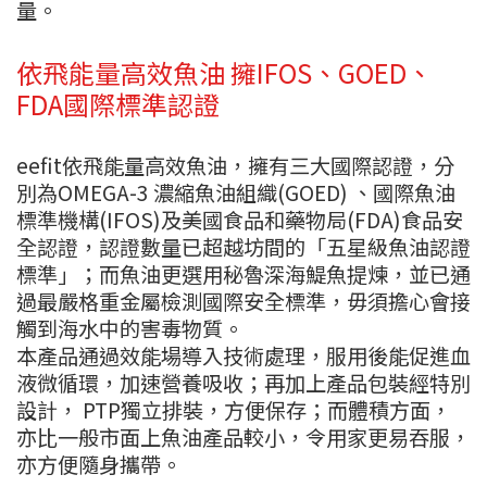
量。
依飛能量高效魚油 擁IFOS、GOED、
FDA國際標準認證
eefit依飛能量高效魚油，擁有三大國際認證，分
別為OMEGA-3 濃縮魚油組織(GOED) 、國際魚油
標準機構(IFOS)及美國食品和藥物局(FDA)食品安
全認證，認證數量已超越坊間的「五星級魚油認證
標準」；而魚油更選用秘魯深海鯷魚提煉，並已通
過最嚴格重金屬檢測國際安全標準，毋須擔心會接
觸到海水中的害毒物質。
本產品通過效能場導入技術處理，服用後能促進血
液微循環，加速營養吸收；再加上產品包裝經特別
設計， PTP獨立排裝，方便保存；而體積方面，
亦比一般市面上魚油產品較小，令用家更易吞服，
亦方便隨身攜帶。