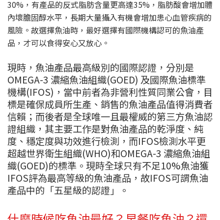
30%，有產品的反式脂肪含量更高達35%，脂肪酸會增加體
內壞膽固醇水平，長期大量攝入有機會增加患心血管疾病的
風險。故選擇魚油時，最好選擇有國際機構認可的魚油產
品，才可以食得安心又放心。
現時，魚油產品最高級別的國際認證，分別是
OMEGA-3 濃縮魚油組織(GOED) 及國際魚油標準
機構(IFOS)，當中前者為非營利性質同業公會，目
標是確保成員所生產、銷售的魚油產品值得消費者
信賴；而後者是全球唯一且最權威的第三方魚油認
證組織，其主要工作是對魚油產品的乾淨度、純
度、穩定度與功效進行檢測，而IFOS檢測水平更
超越世界衛生組織(WHO)和OMEGA-3 濃縮魚油組
織(GOED)的標準。現時全球只有不足10%魚油獲
IFOS評為最高等級的魚油產品，故IFOS可謂魚油
產品中的「五星級的認證」。
什麼時候吃魚油最好？早餐吃魚油？還