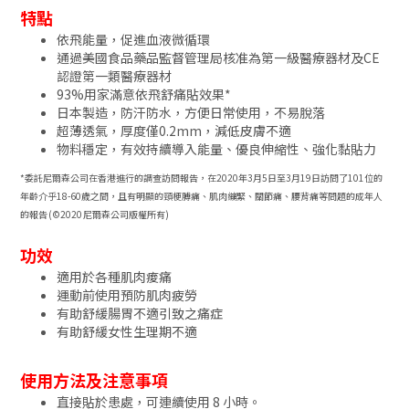
特點
依飛能量，促進血液微循環
通過美國食品藥品監督管理局核准為第一級醫療器材及CE
認證第一類醫療器材
93%用家滿意依飛舒痛貼效果*
日本製造，防汗防水，方便日常使用，不易脫落
超薄透氣，厚度僅0.2mm，減低皮膚不適
物料穩定，有效持續導入能量、優良伸縮性、強化黏貼力
*委託尼爾森公司在香港進行的調查訪問報告，在2020年3月5日至3月19日訪問了101位的
年齡介乎18-60歲之間，且有明顯的頸梗膊痛、肌肉繃緊、關節痛、腰背痛等問題的成年人
的報告 (©2020 尼爾森公司版權所有)
功效
適用於各種肌肉痠痛
運動前使用預防肌肉疲勞
有助舒緩腸胃不適引致之痛症
有助舒緩女性生理期不適
使用方法及注意事項
直接貼於患處，可連續使用 8 小時。