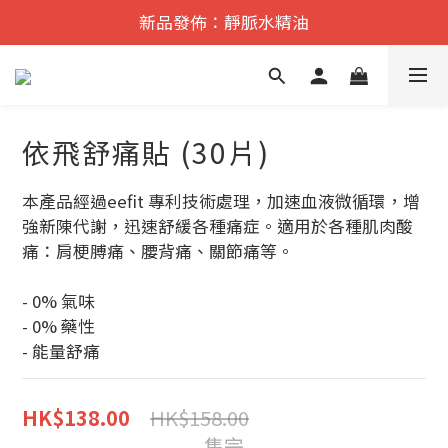
遠紅外舒痛·理療    香港No.1
新品發佈：靜脈水精油
遠紅外舒痛·理療    香港No.1
依飛舒痛貼 (30片)
本產品經過eefit 專利技術處理，加速血液微循環，增
強新陳代謝，迅速舒緩各種痛症。適用於各種肌肉酸
痛：肩梗膊痛、腰背痛、關節痛等。
- 0% 氣味
- 0% 藥性
- 能量舒痛
HK$158.00
HK$138.00
售完