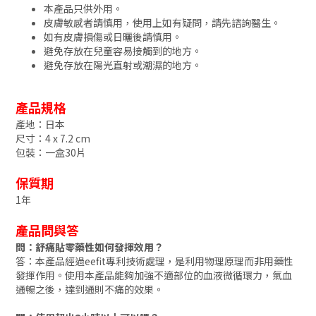
本產品只供外用。
皮膚敏感者請慎用，使用上如有疑問，請先諮詢醫生。
如有皮膚損傷或日曬後請慎用。
避免存放在兒童容易接觸到的地方。
避免存放在陽光直射或潮濕的地方。
產品規格
產地：日本
尺寸：4 x 7.2 cm
包裝：一盒30片
保質期
1年
產品問與答
問：舒痛貼零藥性如何發揮效用？
答：本產品經過eefit專利技術處理，是利用物理原理而非用藥性
發揮作用。使用本產品能夠加強不適部位的血液微循環力，氣血
通暢之後，達到通則不痛的效果。