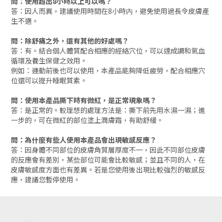
問：使用超出8小時以上可以嗎？
答：因人而異，建議使用時間在8小時内，避免使用過長令皮膚產
生不適。
問：除舒痛之外，還有其他的好處嗎？
答：有。結合個人體質配合相應的經絡穴位，可以達成調和氣血
循環及養生保健之效用。
例如：運動前後也可以使用，本產品能夠降低疲勞，配合相應穴
位還可以提升睡眠質素。
問：使用
本產品撕下時有微紅，是正常現象嗎？
答：是正常的。較理想的處理方法是：撕下前先用水濕一濕；進
一步的，可在微紅的部位塗上潤膚霜，有助舒緩。
問：為什麼有些人使用本產品會出現敏感反應？
答：因身體不同部位的皮膚角質層厚度不一，因此不同部位皮膚
的反應會有差別，某些部位可能會比較敏感；並且不同的人，在
皮膚敏感度方面也有差異。若是您使用後出現比較強烈的敏感反
應，建議您暫停使用。