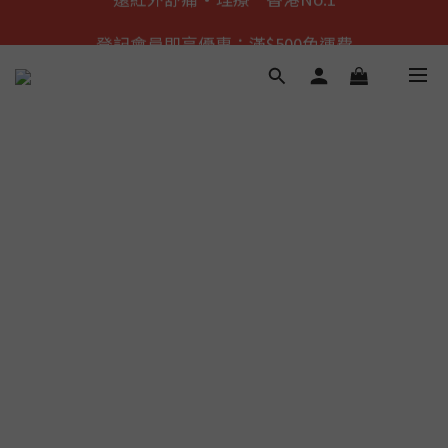
遠紅外舒痛·理療    香港No.1
登記會員即享優惠：滿$500免運費
新品發佈：靜脈水精油
遠紅外舒痛·理療    香港No.1