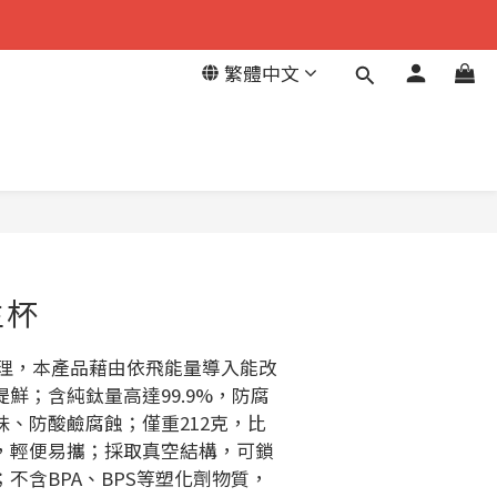
繁體中文
生杯
術處理，本產品藉由依飛能量導入能改
鮮；含純鈦量高達99.9%，防腐
、防酸鹼腐蝕；僅重212克，比
%，輕便易攜；採取真空結構，可鎖
不含BPA、BPS等塑化劑物質，