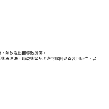
時，熱飲溢出而導致燙傷。
拆後再清洗，晾乾後緊記將密封膠圈妥善裝回原位，以