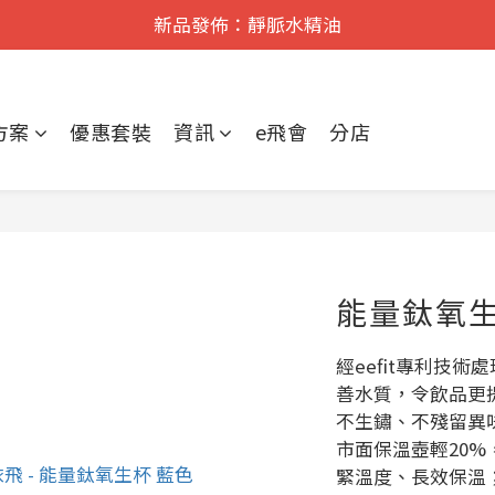
遠紅外舒痛·理療    香港No.1
新品發佈：靜脈水精油
遠紅外舒痛·理療    香港No.1
方案
優惠套裝
資訊
e飛會
分店
能量鈦氧
經eefit專利技
善水質，令飲品更提
不生鏽、不殘留異味
市面保溫壺輕20
緊溫度、長效保溫；