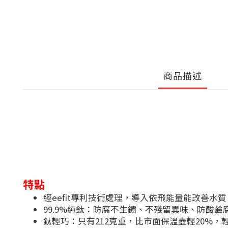
商品描述
特點
經eefit專利技術處理，導入依飛能量能改善水
99.9%純鈦：防腐不生鏽、不殘留異味、防酸鹼
鈦輕巧：只有212克重，比市面保溫壺輕20%，