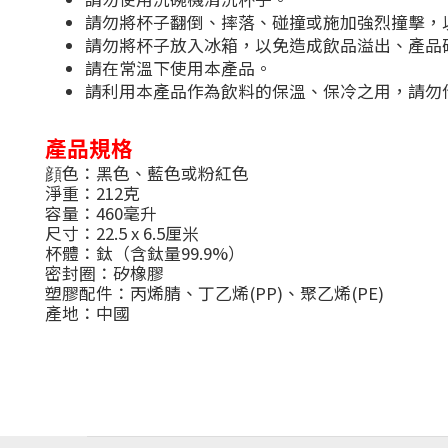
請勿將杯子翻倒、摔落、碰撞或施加強烈撞擊，
請勿將杯子放入冰箱，以免造成飲品溢出、產品
請在常溫下使用本產品。
請利用本產品作為飲料的保溫、保冷之用，請勿
產品規格
顔色：黑色、藍色或粉紅色
淨重：212克
容量：460毫升
尺寸：22.5 x 6.5厘米
杯體：鈦（含鈦量99.9%）
密封圈：矽橡膠
塑膠配件：丙烯腈、丁乙烯(PP)、聚乙烯(PE)
產地：中國