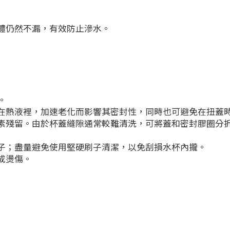
體仍然不漏，有效防止滲水。
。
在熱液裡，加速老化而影響其密封性，同時也可避免在扭蓋
素殘留。由於杯蓋縫隙通常較難清洗，可將蓋和密封膠圈分
子；盡量避免使用堅硬刷子清潔，以免刮損水杯內攏。
成燙傷。