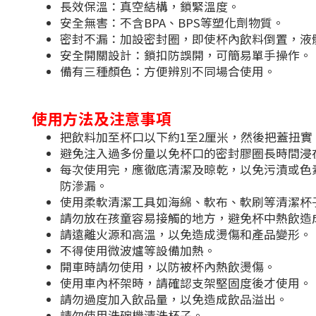
長效保溫：真空結構，鎖緊溫度。
安全無害：不含BPA、BPS等塑化劑物質。
密封不漏：加設密封圈，即使杯內飲料倒置，液
安全開關設計：鎖扣防誤開，可簡易單手操作。
備有三種顏色：方便辨別不同場合使用。
使用方法及注意事項
把飲料加至杯口以下約1至2厘米，然後把蓋扭實
避免注入過多份量以免杯口的密封膠圈長時間浸
每次使用完，應徹底清潔及晾乾，以免污漬或色
防滲漏。
使用柔軟清潔工具如海綿、軟布、軟刷等清潔杯
請勿放在孩童容易接觸的地方，避免杯中熱飲造
請遠離火源和高溫，以免造成燙傷和產品變形。
不得使用微波爐等設備加熱。
開車時請勿使用，以防被杯內熱飲燙傷。
使用車內杯架時，請確認支架堅固度後才使用。
請勿過度加入飲品量，以免造成飲品溢出。
請勿使用洗碗機清洗杯子。