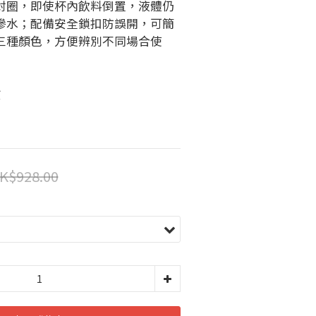
封圈，即使杯內飲料倒置，液體仍
滲水；配備安全鎖扣防誤開，可簡
三種顏色，方便辨別不同場合使
質
K$928.00