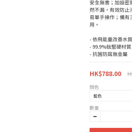
安全無害；加設密
然不漏，有效防止
易單手操作；備有
用。
- 依飛能量改善水
- 99.9%鈦堅硬材質
- 抗菌防腐無金屬
H
HK$788.00
顏色
數量