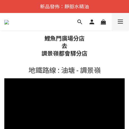
遠紅外舒痛·理療    香港No.1
新品發佈：靜脈水精油
遠紅外舒痛·理療    香港No.1
鯉魚門廣場分店
去
調景嶺都會驛分店
地鐵路線 : 油塘 - 調景嶺