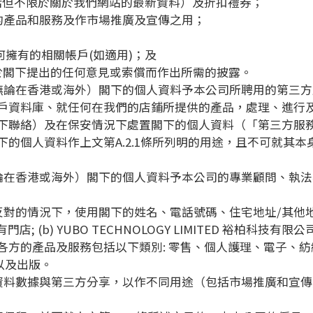
包括但不限於關於我們網站的最新資料）及折扣禮券；
司的產品和服務及作市場推廣及宣傳之用；
任何擁有的相關帳戶(如適用)；及
基於閣下提出的任何意見或索償而作出所需的披露。
移（無論在香港或海外）閣下的個人資料予本公司所聘用的第三
戶資料庫、就任何在我們的店鋪所提供的產品，處理、進行及
下聯絡）及在保安情況下處置閣下的個人資料（「第三方服
的個人資料作上文第A.2.1條所列明的用途，且不可就其
（無論在香港或海外）閣下的個人資料予本公司的專業顧問、執
示不反對的情況下，使用閣下的姓名、電話號碼、住宅地址/其
; (b) YUBO TECHNOLOGY LIMITED 裕柏科技有限公
方的產品及服務包括以下類別: 零售、個人護理、電子、紡
以及出版。
總體資料數據與第三方分享，以作不同用途（包括市場推廣和宣