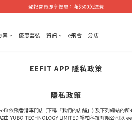
登記會員即享優惠：滿$500免運費
遠紅外舒痛·理療    香港No.1
新品發佈：靜脈水精油
遠紅外舒痛·理療    香港No.1
方案
優惠套裝
資訊
e飛會
分店
EEFIT APP 隱私政策
隱私政策
，eefit依飛香港專門店 (下稱「我們的店舖」) 及下列網站的
hop); 本網站由 YUBO TECHNOLOGY LIMITED 裕柏科技有