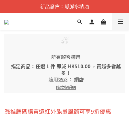
遠紅外舒痛·理療    香港No.1
新品發佈：靜脈水精油
遠紅外舒痛·理療    香港No.1
所有顧客適用
指定商品：任選 1 件 即減 HK$10.00 ，買越多省越
多！
適用通路：
網店
條款與細則
憑推薦碼購買遠紅外能量風筒可享9折優惠