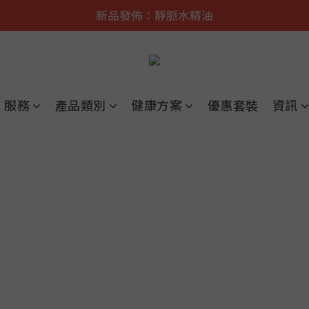
遠紅外舒痛·理療    香港No.1
新品發佈：靜脈水精油
遠紅外舒痛·理療    香港No.1
服務
產品類別
健康方案
優惠套裝
資訊