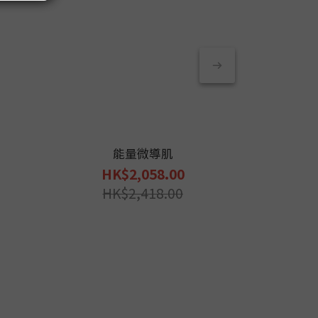
能量微導肌
纖體全
HK$2,058.00
H
HK$2,418.00
H